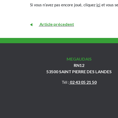
Si vous n’avez pas encore joué, cliquez
ici
et vous s
Article précedent
MEGAUDAIS
RN12
53500 SAINT PIERRE DES LANDES
Tél :
02 43 05 21 50