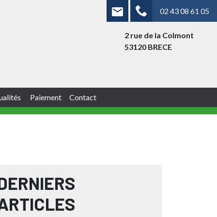
02 43 08 61 05
2 rue de la Colmont
53120 BRECE
ualités
Paiement
Contact
DERNIERS
ARTICLES