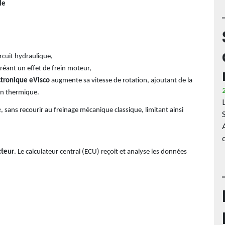
le
rcuit hydraulique,
réant un effet de frein moteur,
ctronique eVisco
augmente sa vitesse de rotation, ajoutant de la
on thermique.
e
, sans recourir au freinage mécanique classique, limitant ainsi
cteur
. Le calculateur central (ECU) reçoit et analyse les données