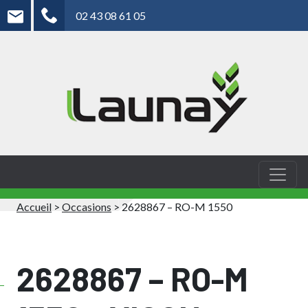
02 43 08 61 05
Accueil
>
Occasions
>
2628867 – RO-M 1550
2628867 – RO-M